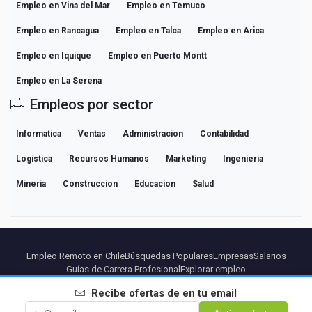
Empleo en Vina del Mar
Empleo en Temuco
Empleo en Rancagua
Empleo en Talca
Empleo en Arica
Empleo en Iquique
Empleo en Puerto Montt
Empleo en La Serena
Empleos por sector
Informatica
Ventas
Administracion
Contabilidad
Logistica
Recursos Humanos
Marketing
Ingenieria
Mineria
Construccion
Educacion
Salud
Empleo Remoto en Chile
Búsquedas Populares
Empresas
Salarios
Guías de Carrera Profesional
Explorar empleo
Recibe ofertas de
en tu email
Partners
Aviso legal
Privacidad
Terminos
Condiciones Premium