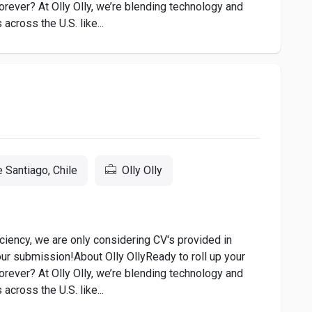
orever? At Olly Olly, we’re blending technology and
cross the U.S. like...
 Santiago, Chile
Olly Olly
iciency, we are only considering CV's provided in
our submission!About Olly OllyReady to roll up your
orever? At Olly Olly, we’re blending technology and
cross the U.S. like...