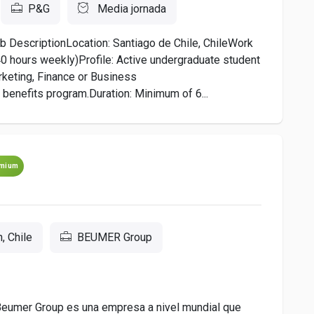
P&G
Media jornada
escriptionLocation: Santiago de Chile, ChileWork
 40 hours weekly)Profile: Active undergraduate student
rketing, Finance or Business
 benefits program.Duration: Minimum of 6...
mium
, Chile
BEUMER Group
umer Group es una empresa a nivel mundial que