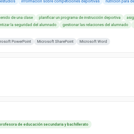
 estudios
información sobre competiciones deportivas
nutrición para d
tenido de una clase
planificar un programa de instrucción deportiva
asi
ntizar la seguridad del alumnado
gestionar las relaciones del alumnado
rosoft PowerPoint
Microsoft SharePoint
Microsoft Word
profesora de educación secundaria y bachillerato