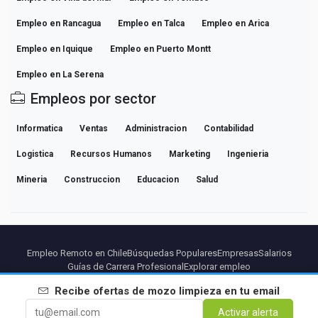
Empleo en Rancagua
Empleo en Talca
Empleo en Arica
Empleo en Iquique
Empleo en Puerto Montt
Empleo en La Serena
Empleos por sector
Informatica
Ventas
Administracion
Contabilidad
Logistica
Recursos Humanos
Marketing
Ingenieria
Mineria
Construccion
Educacion
Salud
Empleo Remoto en Chile
Búsquedas Populares
Empresas
Salarios
Guías de Carrera Profesional
Explorar empleo
Recibe ofertas de
mozo limpieza
en tu email
Partners
Aviso legal
Privacidad
Terminos
Condiciones Premium
Activar alerta
Cancelar Premium
Sobre Nosotros
Contacto