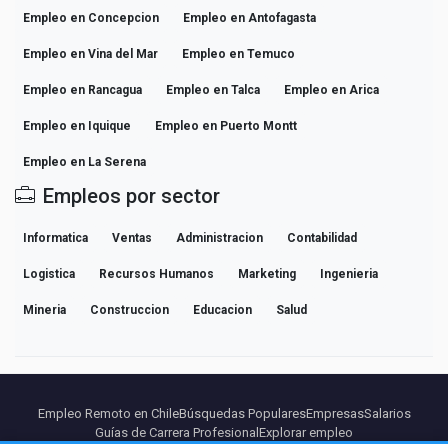
Empleo en Concepcion
Empleo en Antofagasta
Empleo en Vina del Mar
Empleo en Temuco
Empleo en Rancagua
Empleo en Talca
Empleo en Arica
Empleo en Iquique
Empleo en Puerto Montt
Empleo en La Serena
Empleos por sector
Informatica
Ventas
Administracion
Contabilidad
Logistica
Recursos Humanos
Marketing
Ingenieria
Mineria
Construccion
Educacion
Salud
Empleo Remoto en Chile
Búsquedas Populares
Empresas
Salarios
Guías de Carrera Profesional
Explorar empleo