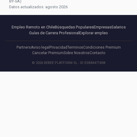
BY-SA)
Datos actualizados: agosto 2026
Empleo Remoto en Chile
Búsquedas Populares
Empresas
Salarios
Guías de Carrera Profesional
Explorar empleo
Partners
Aviso legal
Privacidad
Terminos
Condiciones Premium
Cancelar Premium
Sobre Nosotros
Contacto
© 2026 BEBEE PLATFORM SL - ID ESB84471838