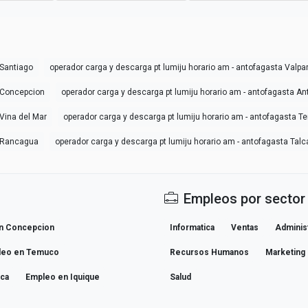
 Santiago
operador carga y descarga pt lumiju horario am - antofagasta Valpa
a Concepcion
operador carga y descarga pt lumiju horario am - antofagasta A
 Vina del Mar
operador carga y descarga pt lumiju horario am - antofagasta 
a Rancagua
operador carga y descarga pt lumiju horario am - antofagasta Talc
Empleos por sector
n Concepcion
Informatica
Ventas
Adminis
leo en Temuco
Recursos Humanos
Marketing
ica
Empleo en Iquique
Salud