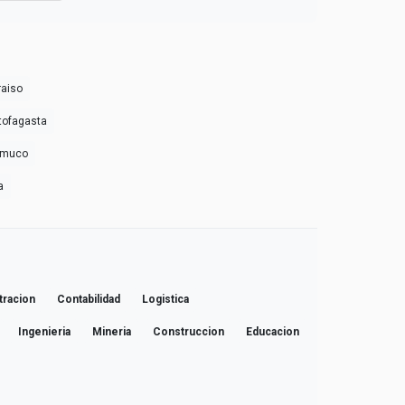
raiso
ntofagasta
Temuco
a
tracion
Contabilidad
Logistica
Ingenieria
Mineria
Construccion
Educacion