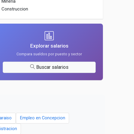
Mineria
Construccion
Explorar salarios
Compara sueldos por puesto y sector
Buscar salarios
araiso
Empleo en Concepcion
istracion