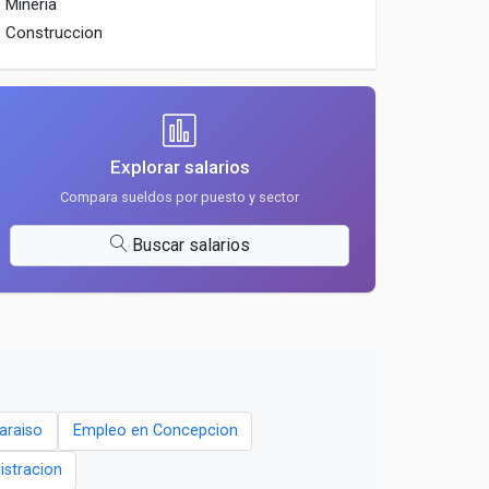
Mineria
Construccion
Explorar salarios
Compara sueldos por puesto y sector
Buscar salarios
araiso
Empleo en Concepcion
istracion