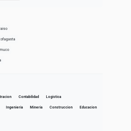
raiso
ntofagasta
Temuco
a
tracion
Contabilidad
Logistica
Ingenieria
Mineria
Construccion
Educacion