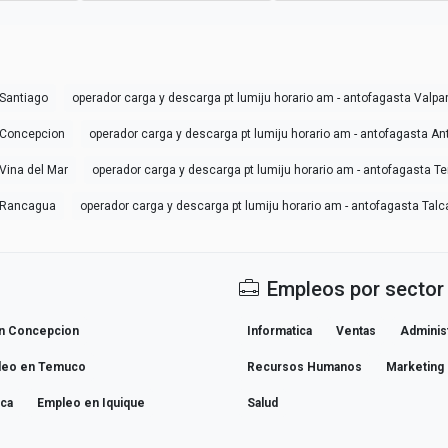
 Santiago
operador carga y descarga pt lumiju horario am - antofagasta Valpa
a Concepcion
operador carga y descarga pt lumiju horario am - antofagasta A
 Vina del Mar
operador carga y descarga pt lumiju horario am - antofagasta 
a Rancagua
operador carga y descarga pt lumiju horario am - antofagasta Talc
Empleos por sector
n Concepcion
Informatica
Ventas
Adminis
leo en Temuco
Recursos Humanos
Marketing
ica
Empleo en Iquique
Salud