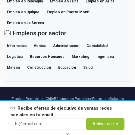
Empleo en Rancagua
Empleo en Talca
Empleo en Arica
Empleo en Iquique
Empleo en Puerto Montt
Empleo en La Serena
Empleos por sector
Informatica
Ventas
Administracion
Contabilidad
Logistica
Recursos Humanos
Marketing
Ingenieria
Mineria
Construccion
Educacion
Salud
Empleo Remoto en Chile
Búsquedas Populares
Empresas
Salarios
Guías de Carrera Profesional
Explorar empleo
Recibe ofertas de
ejecutivo de ventas redes
sociales
en tu email
Partners
Aviso legal
Privacidad
Terminos
Condiciones Premium
Activar alerta
Cancelar Premium
Sobre Nosotros
Contacto
×
© 2026 BEBEE PLATFORM SL - ID ESB84471838